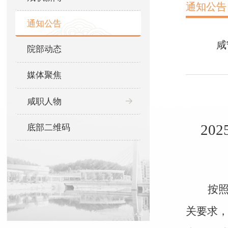
通知公告
通知公告
咸
院部动态
媒体聚焦
咸职人物
202
底部二维码
按
关要求，