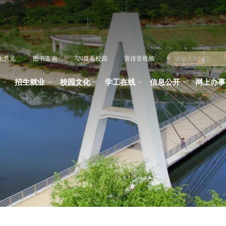
生意见
图书查询
720度看校园
宣传音视频
招生就业
校园文化
学工在线
信息公开
网上办事